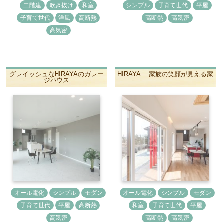
二階建
吹き抜け
和室
シンプル
子育て世代
平屋
子育て世代
洋風
高断熱
高断熱
高気密
高気密
グレイッシュなHIRAYAのガレー
HIRAYA 家族の笑顔が見える家
ジハウス
オール電化
シンプル
モダン
オール電化
シンプル
モダン
子育て世代
平屋
高断熱
和室
子育て世代
平屋
高気密
高断熱
高気密