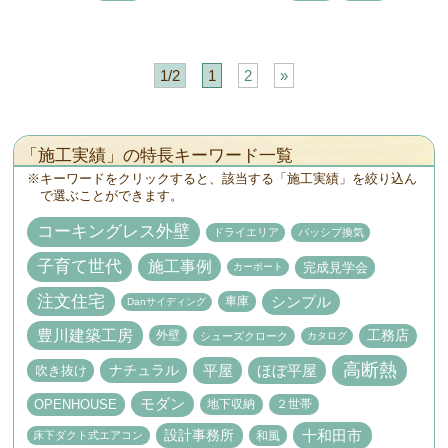
1/2
1
2
»
「施工実績」の特長キーワード一覧
キーワードをクリックすると、該当する「施工実績」を絞り込ん
で選ぶことができます。
コーキングレス外壁
ドライエリア
パッシブ換気
子育て世代
施工事例
完成見学会
カーポート
注文住宅
シンプル
車庫
Danサイディング
豊川建築工房
工務店
外壁
シューズクローク
カタログ
高断熱
ナチュラル
平屋
ほぼ平屋
吹き抜け
モダン
OPENHOUSE
地下収納
２世帯
設計事務所
十和田市
床下ダクト式エアコン
和風