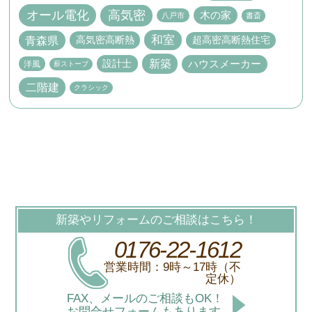
高気密
オール電化
木の家
書斎
八戸市
和室
青森県
高気密高断熱
超高密高断熱住宅
新築
設計士
ハウスメーカー
洋風
薪ストーブ
二階建
クラシック
新築やリフォームのご相談はこちら！
0176-22-1612
営業時間：9時～17時（不
定休）
FAX、メールのご相談もOK！
お問合せフォームもあります。