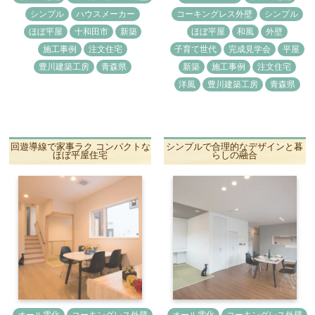
シンプル
ハウスメーカー
コーキングレス外壁
シンプル
ほぼ平屋
十和田市
新築
ほぼ平屋
和風
外壁
施工事例
注文住宅
子育て世代
完成見学会
平屋
豊川建築工房
青森県
新築
施工事例
注文住宅
洋風
豊川建築工房
青森県
回遊導線で家事ラク コンパクトな
シンプルで合理的なデザインと暮
ほぼ平屋住宅
らしの融合