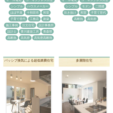
オール電化
コーキングレス外壁
オール電化
コーキングレス外壁
シンプル
ハウスメーカー
シンプル
モダン
二階建
ほぼ平屋
十和田市
和室
吹き抜け
和室
子育て世代
子育て世代
工務店
新築
高断熱
高気密
施工事例
注文住宅
設計事務所
設計士
豊川建築工房
青森県
高断熱
高気密
高気密高断熱
パッシブ換気による超低燃費住宅
多層階住宅