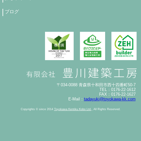
ブログ
〒034-0088 青森県十和田市西十四番町50-7
TEL：0176-22-1612
FAX：0176-22-1627
E-Mail：
tadayuki@toyokawa-kk.com
Copyrights © since 2014
Toyokawa Kentiku Kobo Ltd.,
All Rights Reserved.