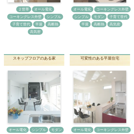
２世帯
オール電化
オール電化
コーキングレス外壁
コーキングレス外壁
シンプル
シンプル
モダン
子育て世代
子育て世代
平屋
高断熱
平屋
高断熱
高気密
高気密
スキップフロアのある家
可変性のある平屋住宅
オール電化
シンプル
モダン
オール電化
コーキングレス外壁