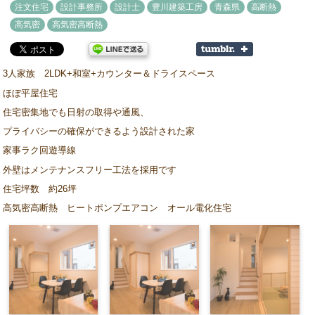
注文住宅
設計事務所
設計士
豊川建築工房
青森県
高断熱
高気密
高気密高断熱
3人家族 2LDK+和室+カウンター＆ドライスペース
ほぼ平屋住宅
住宅密集地でも日射の取得や通風、
プライバシーの確保ができるよう設計された家
家事ラク回遊導線
外壁はメンテナンスフリー工法を採用です
住宅坪数 約26坪
高気密高断熱 ヒートポンプエアコン オール電化住宅