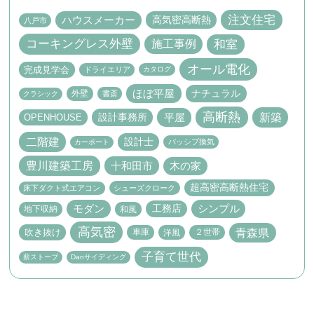
注文住宅
高気密高断熱
ハウスメーカー
八戸市
コーキングレス外壁
和室
施工事例
オール電化
完成見学会
ドライエリア
カタログ
ほぼ平屋
ナチュラル
外壁
書斎
クラシック
高断熱
新築
設計事務所
平屋
OPENHOUSE
二階建
設計士
パッシブ換気
カーポート
豊川建築工房
十和田市
木の家
超高密高断熱住宅
床下ダクト式エアコン
シューズクローク
モダン
工務店
シンプル
地下収納
和風
高気密
青森県
吹き抜け
車庫
２世帯
洋風
子育て世代
薪ストーブ
Danサイディング