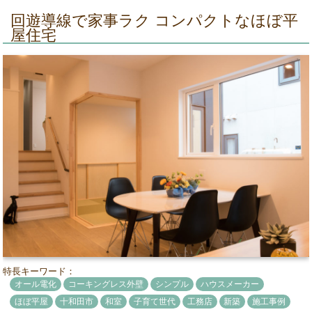
回遊導線で家事ラク コンパクトなほぼ平
屋住宅
特長キーワード：
オール電化
コーキングレス外壁
シンプル
ハウスメーカー
ほぼ平屋
十和田市
和室
子育て世代
工務店
新築
施工事例