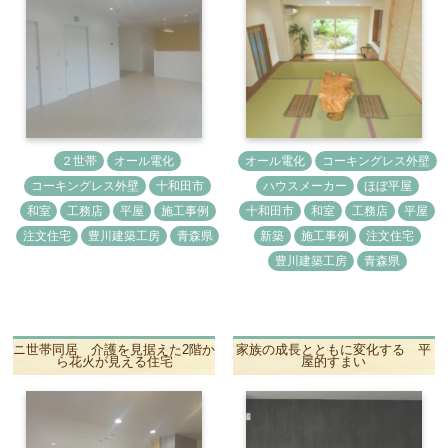
２世帯
オール電化
オール電化
コーキングレス外壁
コーキングレス外壁
十和田市
ハウスメーカー
ほぼ平屋
和室
工務店
平屋
施工事例
十和田市
和室
工務店
平屋
注文住宅
豊川建築工房
青森県
新築
施工事例
注文住宅
豊川建築工房
青森県
ニ世帯同居 介護を見据えた2階か
家族の成長とともに変化する 平
ら花火が見える住宅
屋的すまい