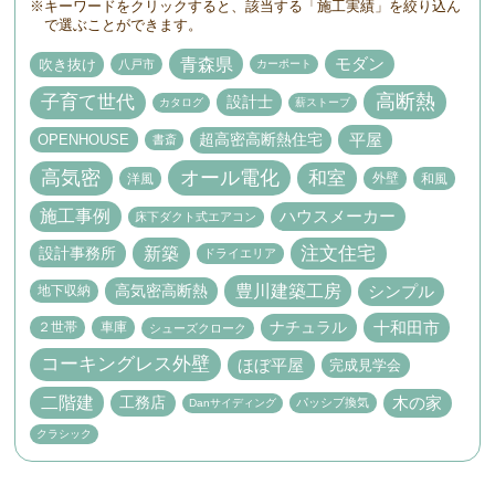
キーワードをクリックすると、該当する「施工実績」を絞り込ん
で選ぶことができます。
青森県
モダン
吹き抜け
八戸市
カーポート
高断熱
子育て世代
設計士
カタログ
薪ストーブ
平屋
超高密高断熱住宅
OPENHOUSE
書斎
高気密
オール電化
和室
外壁
洋風
和風
施工事例
ハウスメーカー
床下ダクト式エアコン
新築
注文住宅
設計事務所
ドライエリア
豊川建築工房
高気密高断熱
シンプル
地下収納
ナチュラル
十和田市
２世帯
車庫
シューズクローク
コーキングレス外壁
ほぼ平屋
完成見学会
二階建
工務店
木の家
パッシブ換気
Danサイディング
クラシック