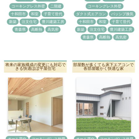
コーキングレス外壁
二階建
コーキングレス外壁
十和田市
和室
子育て世代
ダクト式エアコン
パッシブ換気
新築
注文住宅
豊川建築工房
十和田市
和室
子育て世代
青森県
高断熱
高気密
新築
注文住宅
豊川建築工房
青森県
高断熱
高気密
将来の家族構成の変更にも対応で
部屋数が多くても床下エアコンで
きる快適ほぼ平屋住宅
各部屋暖かく快適な家