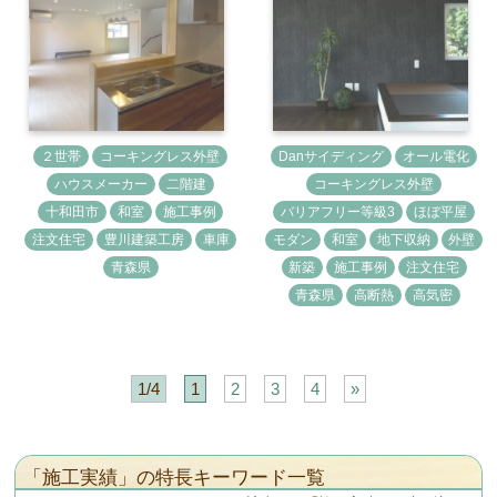
２世帯
コーキングレス外壁
Danサイディング
オール電化
ハウスメーカー
二階建
コーキングレス外壁
十和田市
和室
施工事例
バリアフリー等級3
ほぼ平屋
注文住宅
豊川建築工房
車庫
モダン
和室
地下収納
外壁
青森県
新築
施工事例
注文住宅
青森県
高断熱
高気密
1/4
1
2
3
4
»
「施工実績」の特長キーワード一覧