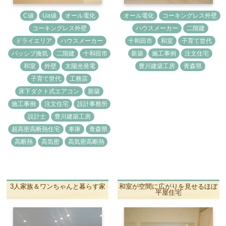
C値
Ua値
オール電化
オール電化
コーキングレス外壁
コーキングレス外壁
ハウスメーカー
二階建
ドライエリア
ハウスメーカー
十和田市
和室
子育て世代
パッシブ換気
二階建
十和田市
新築
施工事例
注文住宅
和室
外壁
太陽光発電
豊川建築工房
青森県
子育て世代
工務店
床下ダクト式エアコン
新築
施工事例
注文住宅
設計事務所
設計士
豊川建築工房
超高密高断熱住宅
車庫
青森県
高断熱
高気密
高気密高断熱
3人家族＆ワンちゃんと暮らす家
和室が空間に広がりを見せるほぼ
平屋住宅