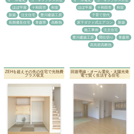
オール電化
コーキングレス外壁
オール電化
コーキングレス外壁
ほぼ平屋
十和田市
和室
ほぼ平屋
十和田市
和室
新築
注文住宅
豊川建築工房
子育て世代
長期優良住宅
青森県
高断熱
床下ダクト式エアコン
新築
施工事例
注文住宅
豊川建築工房
間仕切り
青森県
高気密高断熱
ZEHを超えその先の住宅で光熱費
回遊導線・オール電化・太陽光発
プラス収支
電で賢く生活する住宅