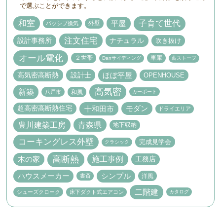
で選ぶことができます。
子育て世代
和室
平屋
外壁
パッシブ換気
注文住宅
設計事務所
ナチュラル
吹き抜け
オール電化
２世帯
車庫
Danサイディング
薪ストーブ
高気密高断熱
設計士
ほぼ平屋
OPENHOUSE
高気密
新築
和風
八戸市
カーポート
十和田市
超高密高断熱住宅
モダン
ドライエリア
豊川建築工房
青森県
地下収納
コーキングレス外壁
完成見学会
クラシック
高断熱
施工事例
木の家
工務店
ハウスメーカー
シンプル
書斎
洋風
二階建
床下ダクト式エアコン
シューズクローク
カタログ