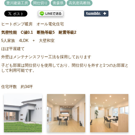
豊川建築工房
間仕切り
青森県
高気密高断熱
ヒートポンプ暖房 オール電化住宅
気密性能 C値0.1 断熱等級5 耐震等級2
5人家族 4LDK + 大壁和室
ほぼ平屋建て
外壁はメンテナンスフリー工法を採用しております
子ども部屋は間仕切りを使用しており、間仕切りを外すと1つのお部屋と
して利用可能です。
住宅坪数 約34坪