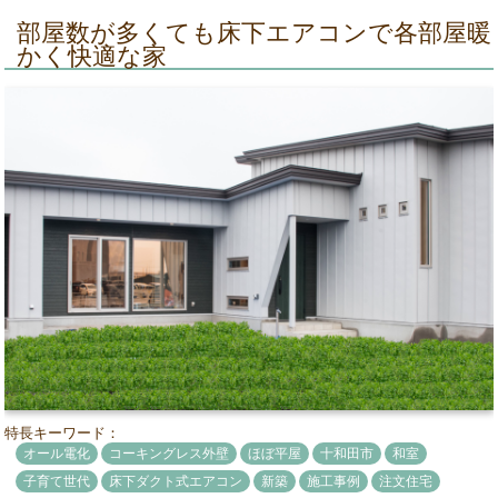
部屋数が多くても床下エアコンで各部屋暖
かく快適な家
特長キーワード：
オール電化
コーキングレス外壁
ほぼ平屋
十和田市
和室
子育て世代
床下ダクト式エアコン
新築
施工事例
注文住宅