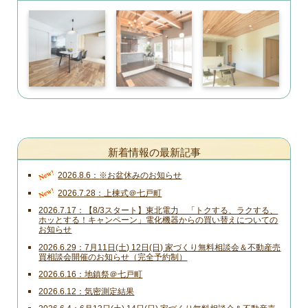
新着情報の最新記事
New!
2026.8.6
※お盆休みのお知らせ
New!
2026.7.28
上棟式＠七戸町
2026.7.17
【8/3スタート】東北電力 「トクする、ラクする、
ホッとする！キャンペーン」電化機器からの買い替えについての
お知らせ
2026.6.29
7月11日(土) 12日(日) 家づくり無料相談会＆不動産売
買相談会開催のお知らせ（完全予約制）
2026.6.16
地鎮祭＠七戸町
2026.6.12
気密測定結果