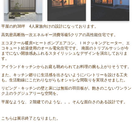
平屋の約38坪 4人家族向けの設計になっております。
高気密高断熱一次エネルギー消費等級5クリアの高性能住宅です。
エコヌクール暖房+ヒートポンプエアコン、ＩＨクッキングヒーター、エ
コキュート給湯使用のオール電化住宅です。 南面のトリプルサッシが今
までにない開放感あふれるスタイリッシュなデザインを演出しておりま
す。
アイランドキッチンからお庭も眺められてお料理の腕も上がりそうです。
また、キッチン廻りに生活感を出さないようにパントリーを設ける工夫
も。生活動線にこだわりながらもオシャレな間取りを実現させました。
リビング・キッチンの壁と床には無垢の羽目板が。飽きのこないワンラン
ク上のラグジュアリーな空間を。
平屋なような、２階建てのような。。。そんな面白さのある設計です。
こちらは展示終了となりました。