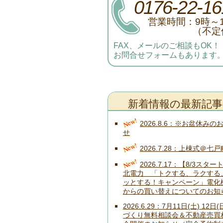
0176-22-16
営業時間：9時～
（不定
FAX、メールのご相談もOK！
お問合せフォームもあります
新着情報の最新記事
New!
2026.8.6
※お盆休みの
せ
New!
2026.7.28
上棟式＠七戸
New!
2026.7.17
【8/3スター
北電力 「トクする、ラクする
ッとする！キャンペーン」電化
からの買い替えについてのお知
2026.6.29
7月11日(土) 12日(
づくり無料相談会＆不動産売買