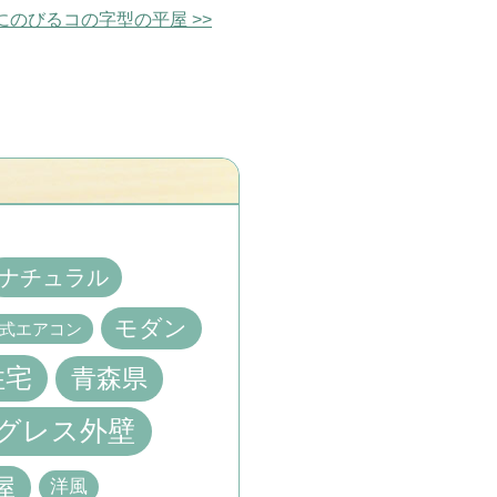
にのびるコの字型の平屋 >>
。
ナチュラル
モダン
式エアコン
青森県
住宅
グレス外壁
屋
洋風