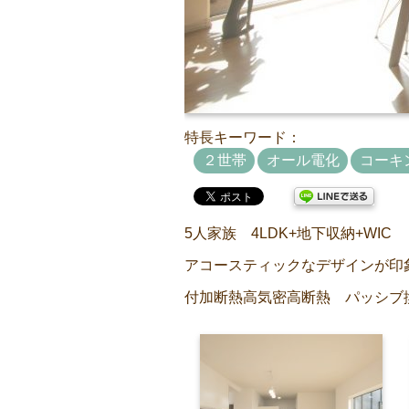
特長キーワード：
２世帯
オール電化
コーキ
5人家族 4LDK+地下収納+WIC
アコースティックなデザインが印
付加断熱高気密高断熱 パッシブ