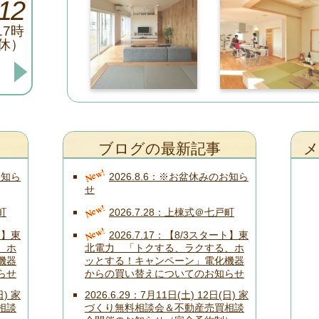
12
17時
休）
。
ブログの最新記事
メ
New!
お知ら
2026.8.6
※お盆休みのお知ら
せ
New!
町
2026.7.28
上棟式＠七戸町
New!
ト】東
2026.7.17
【8/3スタート】東
、ホ
北電力 「トクする、ラクする、ホ
機器
ッとする！キャンペーン」電化機器
らせ
からの買い替えについてのお知らせ
日) 家
2026.6.29
7月11日(土) 12日(日) 家
相談
づくり無料相談会＆不動産売買相談