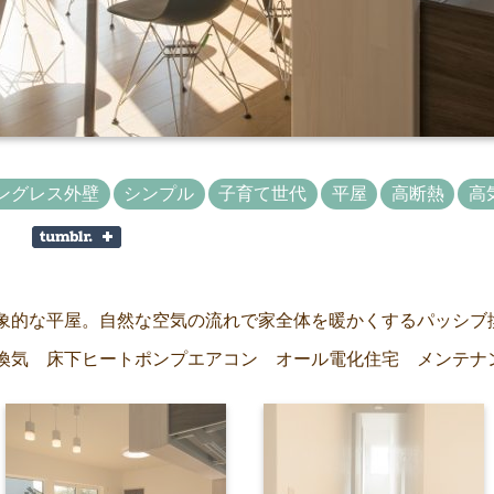
ングレス外壁
シンプル
子育て世代
平屋
高断熱
高
象的な平屋。自然な空気の流れで家全体を暖かくするパッシブ
換気 床下ヒートポンプエアコン オール電化住宅 メンテナ