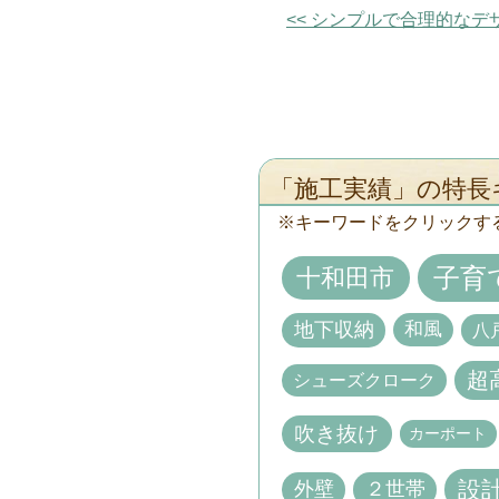
<< シンプルで合理的な
「施工実績」の特長
キーワードをクリックす
子育
十和田市
地下収納
和風
八
超
シューズクローク
吹き抜け
カーポート
設
外壁
２世帯