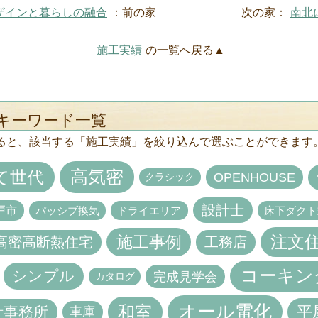
デザインと暮らしの融合
：前の家
次の家：
南北
施工実績
の一覧へ戻る▲
キーワード一覧
ると、該当する「施工実績」を絞り込んで選ぶことができます
高気密
て世代
OPENHOUSE
クラシック
設計士
戸市
パッシブ換気
ドライエリア
床下ダクト
施工事例
注文
高密高断熱住宅
工務店
コーキン
シンプル
完成見学会
カタログ
オール電化
和室
平
計事務所
車庫