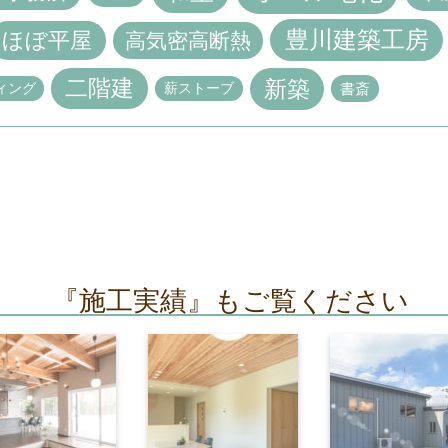
豊川建築工房
ほぼ平屋
高気密高断熱
二階建
新築
ィング
薪ストーブ
書斎
『施工実績』もご覧ください