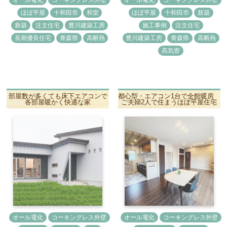
オール電化
コーキングレス外壁
オール電化
コーキングレス外壁
ほぼ平屋
十和田市
和室
ほぼ平屋
十和田市
新築
新築
注文住宅
豊川建築工房
施工事例
注文住宅
長期優良住宅
青森県
高断熱
豊川建築工房
青森県
高断熱
高気密
部屋数が多くても床下エアコンで
都心型・エアコン1台で全館暖房
各部屋暖かく快適な家
ご夫婦2人で住まうほぼ平屋住宅
オール電化
コーキングレス外壁
オール電化
コーキングレス外壁