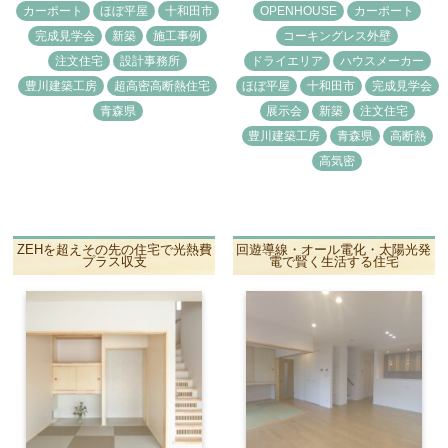
カーポート
ほぼ平屋
十和田市
OPENHOUSE
カーポート
完成見学会
新築
施工事例
コーキングレス外壁
注文住宅
設計事務所
ドライエリア
ハウスメーカー
豊川建築工房
超高密高断熱住宅
ほぼ平屋
十和田市
完成見学会
青森県
展示会
新築
注文住宅
豊川建築工房
青森県
高断熱
高気密
ZEHを超えその先の住宅で光熱費
回遊導線・オール電化・太陽光発
プラス収支
電で賢く生活する住宅