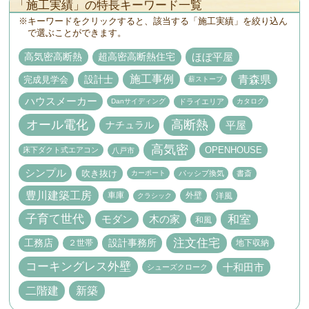
「施工実績」の特長キーワード一覧
キーワードをクリックすると、該当する「施工実績」を絞り込ん
で選ぶことができます。
高気密高断熱
ほぼ平屋
超高密高断熱住宅
施工事例
青森県
設計士
完成見学会
薪ストーブ
ハウスメーカー
ドライエリア
Danサイディング
カタログ
高断熱
オール電化
ナチュラル
平屋
高気密
OPENHOUSE
床下ダクト式エアコン
八戸市
シンプル
吹き抜け
パッシブ換気
書斎
カーポート
豊川建築工房
車庫
外壁
洋風
クラシック
子育て世代
和室
モダン
木の家
和風
注文住宅
設計事務所
工務店
２世帯
地下収納
コーキングレス外壁
十和田市
シューズクローク
二階建
新築