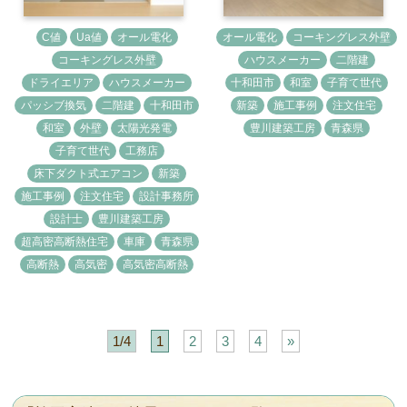
C値
Ua値
オール電化
オール電化
コーキングレス外壁
コーキングレス外壁
ハウスメーカー
二階建
ドライエリア
ハウスメーカー
十和田市
和室
子育て世代
パッシブ換気
二階建
十和田市
新築
施工事例
注文住宅
和室
外壁
太陽光発電
豊川建築工房
青森県
子育て世代
工務店
床下ダクト式エアコン
新築
施工事例
注文住宅
設計事務所
設計士
豊川建築工房
超高密高断熱住宅
車庫
青森県
高断熱
高気密
高気密高断熱
1/4
1
2
3
4
»