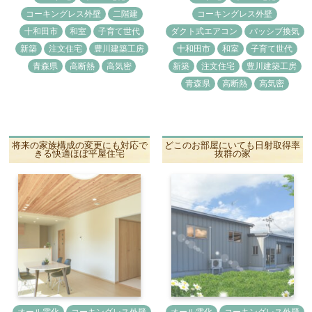
コーキングレス外壁
二階建
コーキングレス外壁
十和田市
和室
子育て世代
ダクト式エアコン
パッシブ換気
新築
注文住宅
豊川建築工房
十和田市
和室
子育て世代
青森県
高断熱
高気密
新築
注文住宅
豊川建築工房
青森県
高断熱
高気密
将来の家族構成の変更にも対応で
どこのお部屋にいても日射取得率
きる快適ほぼ平屋住宅
抜群の家