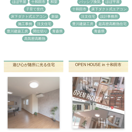
ほぼ平屋
十和田市
和室
パッシブ換気
ほぼ平屋
子育て世代
十和田市
床下ダクト式エアコン
床下ダクト式エアコン
新築
注文住宅
設計事務所
施工事例
注文住宅
豊川建築工房
超高密高断熱住宅
豊川建築工房
間仕切り
青森県
青森県
高気密高断熱
遊び心が随所に光る住宅
OPEN HOUSE in 十和田市