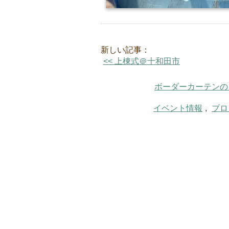
新しい記事：
<< 上棟式＠十和田市
ボーダーカーテンの
イベント情報
,
ブロ