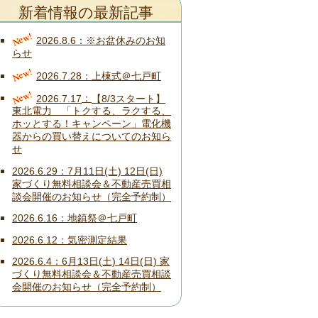
新着情報の最新記事
New!
2026.8.6
※お盆休みのお知
らせ
New!
2026.7.28
上棟式＠七戸町
New!
2026.7.17
【8/3スタート】
東北電力 「トクする、ラクする、
ホッとする！キャンペーン」電化機
器からの買い替えについてのお知ら
せ
2026.6.29
7月11日(土) 12日(日)
家づくり無料相談会＆不動産売買相
談会開催のお知らせ（完全予約制）
2026.6.16
地鎮祭＠七戸町
2026.6.12
気密測定結果
2026.6.4
6月13日(土) 14日(日) 家
づくり無料相談会＆不動産売買相談
会開催のお知らせ（完全予約制）