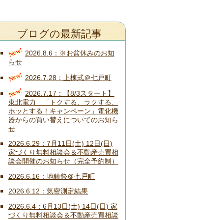
ブログの最新記事
New!
2026.8.6
※お盆休みのお知
らせ
New!
2026.7.28
上棟式＠七戸町
New!
2026.7.17
【8/3スタート】
東北電力 「トクする、ラクする、
ホッとする！キャンペーン」電化機
器からの買い替えについてのお知ら
せ
2026.6.29
7月11日(土) 12日(日)
家づくり無料相談会＆不動産売買相
談会開催のお知らせ（完全予約制）
2026.6.16
地鎮祭＠七戸町
2026.6.12
気密測定結果
2026.6.4
6月13日(土) 14日(日) 家
づくり無料相談会＆不動産売買相談