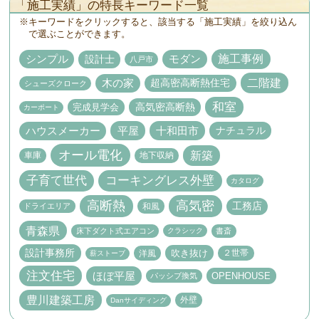
「施工実績」の特長キーワード一覧
キーワードをクリックすると、該当する「施工実績」を絞り込ん
で選ぶことができます。
施工事例
設計士
シンプル
モダン
八戸市
二階建
木の家
超高密高断熱住宅
シューズクローク
和室
高気密高断熱
完成見学会
カーポート
平屋
十和田市
ナチュラル
ハウスメーカー
オール電化
新築
車庫
地下収納
子育て世代
コーキングレス外壁
カタログ
高断熱
高気密
工務店
ドライエリア
和風
青森県
床下ダクト式エアコン
書斎
クラシック
設計事務所
吹き抜け
２世帯
洋風
薪ストーブ
注文住宅
ほぼ平屋
OPENHOUSE
パッシブ換気
豊川建築工房
外壁
Danサイディング