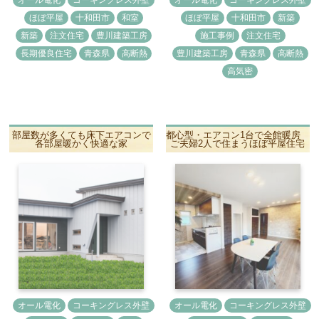
オール電化
コーキングレス外壁
オール電化
コーキングレス外壁
ほぼ平屋
十和田市
和室
ほぼ平屋
十和田市
新築
新築
注文住宅
豊川建築工房
施工事例
注文住宅
長期優良住宅
青森県
高断熱
豊川建築工房
青森県
高断熱
高気密
部屋数が多くても床下エアコンで
都心型・エアコン1台で全館暖房
各部屋暖かく快適な家
ご夫婦2人で住まうほぼ平屋住宅
オール電化
コーキングレス外壁
オール電化
コーキングレス外壁