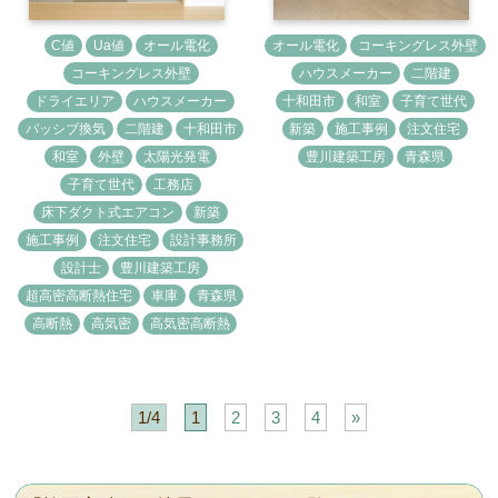
C値
Ua値
オール電化
オール電化
コーキングレス外壁
コーキングレス外壁
ハウスメーカー
二階建
ドライエリア
ハウスメーカー
十和田市
和室
子育て世代
パッシブ換気
二階建
十和田市
新築
施工事例
注文住宅
和室
外壁
太陽光発電
豊川建築工房
青森県
子育て世代
工務店
床下ダクト式エアコン
新築
施工事例
注文住宅
設計事務所
設計士
豊川建築工房
超高密高断熱住宅
車庫
青森県
高断熱
高気密
高気密高断熱
1/4
1
2
3
4
»