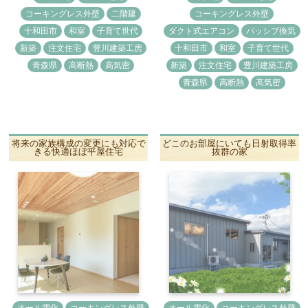
コーキングレス外壁
二階建
コーキングレス外壁
十和田市
和室
子育て世代
ダクト式エアコン
パッシブ換気
新築
注文住宅
豊川建築工房
十和田市
和室
子育て世代
青森県
高断熱
高気密
新築
注文住宅
豊川建築工房
青森県
高断熱
高気密
将来の家族構成の変更にも対応で
どこのお部屋にいても日射取得率
きる快適ほぼ平屋住宅
抜群の家