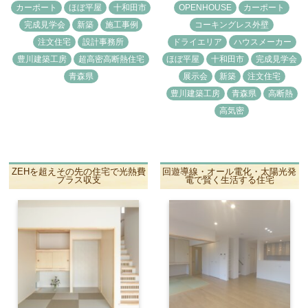
カーポート
ほぼ平屋
十和田市
OPENHOUSE
カーポート
完成見学会
新築
施工事例
コーキングレス外壁
注文住宅
設計事務所
ドライエリア
ハウスメーカー
豊川建築工房
超高密高断熱住宅
ほぼ平屋
十和田市
完成見学会
青森県
展示会
新築
注文住宅
豊川建築工房
青森県
高断熱
高気密
ZEHを超えその先の住宅で光熱費
回遊導線・オール電化・太陽光発
プラス収支
電で賢く生活する住宅