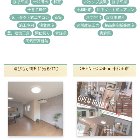
ほぼ平屋
十和田市
和室
パッシブ換気
ほぼ平屋
子育て世代
十和田市
床下ダクト式エアコン
床下ダクト式エアコン
新築
注文住宅
設計事務所
施工事例
注文住宅
豊川建築工房
超高密高断熱住宅
豊川建築工房
間仕切り
青森県
青森県
高気密高断熱
遊び心が随所に光る住宅
OPEN HOUSE in 十和田市