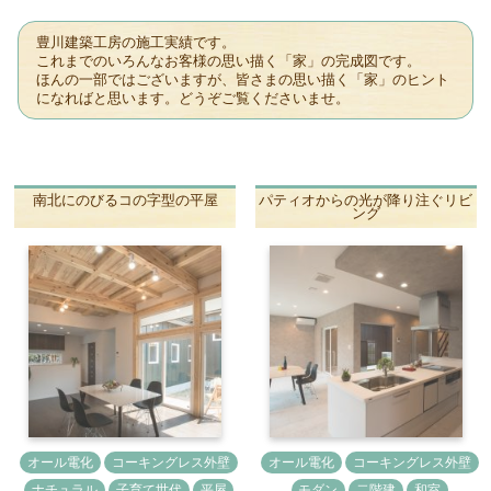
豊川建築工房の施工実績です。
これまでのいろんなお客様の思い描く「家」の完成図です。
ほんの一部ではございますが、皆さまの思い描く「家」のヒント
になればと思います。どうぞご覧くださいませ。
南北にのびるコの字型の平屋
パティオからの光が降り注ぐリビ
ング
オール電化
コーキングレス外壁
オール電化
コーキングレス外壁
ナチュラル
子育て世代
平屋
モダン
二階建
和室