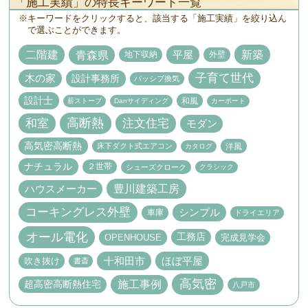
「施工実績」の特長キーワード一覧
キーワードをクリックすると、該当する「施工実績」を絞り込ん
で選ぶことができます。
二階建
新築
青森県
平屋
地下収納
外壁
子育て世代
設計事務所
木の家
パッシブ換気
設計士
和風
薪ストーブ
Danサイディング
カーポート
高断熱
和室
注文住宅
モダン
高気密高断熱
床下ダクト式エアコン
洋風
カタログ
ナチュラル
２世帯
シューズクローク
クラシック
豊川建築工房
ハウスメーカー
コーキングレス外壁
シンプル
車庫
ドライエリア
オール電化
工務店
OPENHOUSE
完成見学会
十和田市
ほぼ平屋
吹き抜け
書斎
高気密
施工事例
超高密高断熱住宅
八戸市