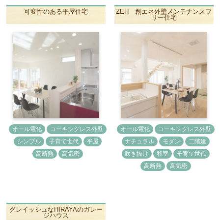
可変性のある平屋住宅
ZEH 創エネ外壁メンテナンスフ
リー住宅
オール電化
コーキングレス外壁
オール電化
コーキングレス外壁
シンプル
子育て世代
平屋
ナチュラル
モダン
二階建
高断熱
高気密
吹き抜け
和室
子育て世代
高断熱
高気密
グレイッシュなHIRAYAのガレー
ジハウス