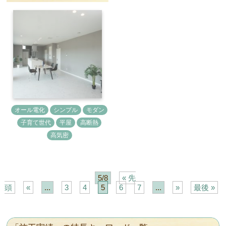
オール電化
シンプル
モダン
子育て世代
平屋
高断熱
高気密
5/8
« 先
頭
«
...
3
4
5
6
7
...
»
最後 »