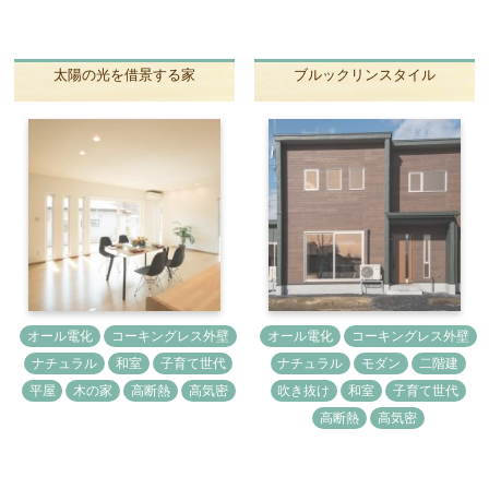
太陽の光を借景する家
ブルックリンスタイル
オール電化
コーキングレス外壁
オール電化
コーキングレス外壁
ナチュラル
和室
子育て世代
ナチュラル
モダン
二階建
平屋
木の家
高断熱
高気密
吹き抜け
和室
子育て世代
高断熱
高気密