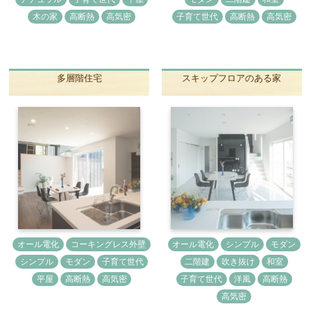
木の家
高断熱
高気密
子育て世代
高断熱
高気密
多層階住宅
スキップフロアのある家
オール電化
コーキングレス外壁
オール電化
シンプル
モダン
シンプル
モダン
子育て世代
二階建
吹き抜け
和室
平屋
高断熱
高気密
子育て世代
洋風
高断熱
高気密