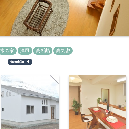
木の家
洋風
高断熱
高気密