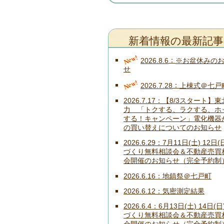
新着情報の最新記事
New!
2026.8.6
※お盆休みの
せ
New!
2026.7.28
上棟式＠七戸
2026.7.17
【8/3スタート】東
力 「トクする、ラクする、ホ
する！キャンペーン」電化機器
の買い替えについてのお知らせ
2026.6.29
7月11日(土) 12日(
づくり無料相談会＆不動産売買
会開催のお知らせ（完全予約制
2026.6.16
地鎮祭＠七戸町
2026.6.12
気密測定結果
2026.6.4
6月13日(土) 14日(日
づくり無料相談会＆不動産売買