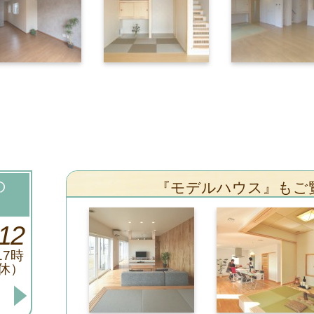
の
『モデルハウス』もご
12
17時
休）
。