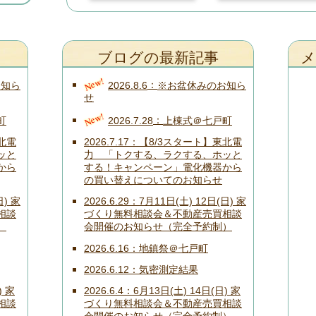
ブログの最新記事
メ
New!
お知ら
2026.8.6
※お盆休みのお知ら
せ
New!
町
2026.7.28
上棟式＠七戸町
北電
2026.7.17
【8/3スタート】東北電
ッと
力 「トクする、ラクする、ホッと
から
する！キャンペーン」電化機器から
の買い替えについてのお知らせ
日) 家
2026.6.29
7月11日(土) 12日(日) 家
相談
づくり無料相談会＆不動産売買相談
）
会開催のお知らせ（完全予約制）
2026.6.16
地鎮祭＠七戸町
2026.6.12
気密測定結果
) 家
2026.6.4
6月13日(土) 14日(日) 家
相談
づくり無料相談会＆不動産売買相談