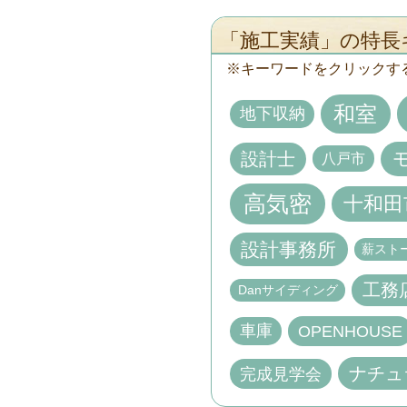
「施工実績」の特長
キーワードをクリックす
和室
地下収納
設計士
八戸市
高気密
十和田
設計事務所
薪スト
工務
Danサイディング
車庫
OPENHOUSE
ナチュ
完成見学会