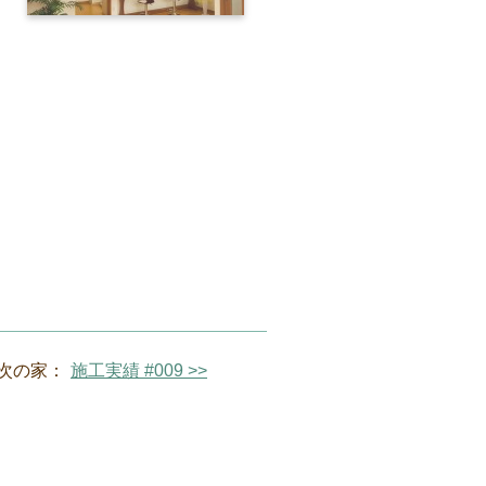
次の家：
施工実績 #009 >>