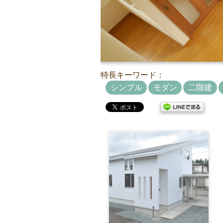
特長キーワード：
シンプル
モダン
二階建