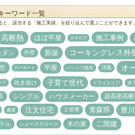
キーワード一覧
ると、該当する「施工実績」を絞り込んで選ぶことができます
高断熱
施工事例
ほぼ平屋
カタログ
コーキングレス外
新築
モダン
外壁
オ
市
平屋
洋風
カーポート
パッシブ換気
子育て世代
吹き抜け
ーブ
ドライエリア
床
シンプル
店
ハウスメーカー
超高密高断
青森県
注文住宅
豊川
２世帯
書斎
二階建
木の家
ラル
シューズクローク