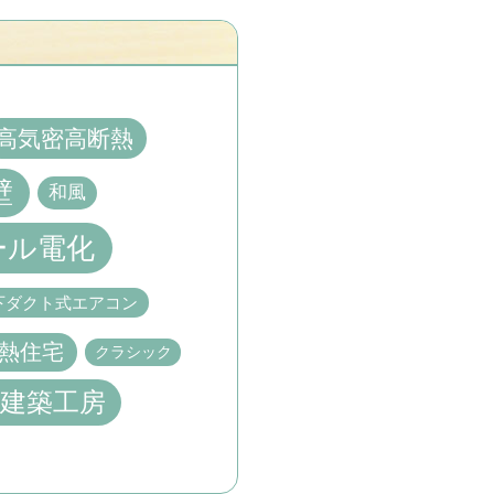
。
高気密高断熱
壁
和風
ール電化
下ダクト式エアコン
熱住宅
クラシック
建築工房