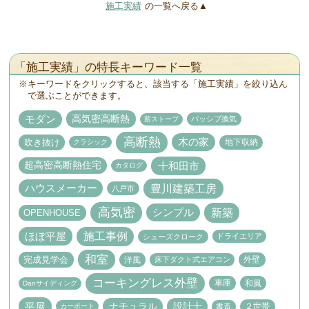
施工実績
の一覧へ戻る▲
「施工実績」の特長キーワード一覧
キーワードをクリックすると、該当する「施工実績」を絞り込ん
で選ぶことができます。
高気密高断熱
モダン
パッシブ換気
薪ストーブ
高断熱
木の家
吹き抜け
地下収納
クラシック
十和田市
超高密高断熱住宅
カタログ
豊川建築工房
ハウスメーカー
八戸市
高気密
新築
シンプル
OPENHOUSE
施工事例
ほぼ平屋
ドライエリア
シューズクローク
和室
完成見学会
外壁
洋風
床下ダクト式エアコン
コーキングレス外壁
車庫
和風
Danサイディング
平屋
ナチュラル
設計士
２世帯
書斎
カーポート