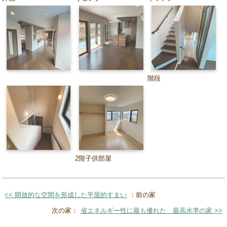
階段
2階子供部屋
<< 開放的な空間を形成した平屋的すまい
：前の家
次の家：
省エネルギー性に最も優れた 最高水準の家 >>