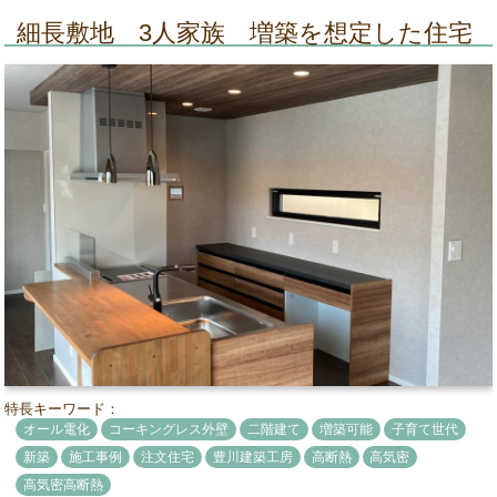
細長敷地 3人家族 増築を想定した住宅
特長キーワード：
オール電化
コーキングレス外壁
二階建て
増築可能
子育て世代
新築
施工事例
注文住宅
豊川建築工房
高断熱
高気密
高気密高断熱