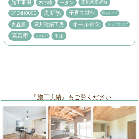
施工事例
高気密高断熱
木の家
モダン
高断熱
子育て世代
OPENHOUSE
薪ストーブ
オール電化
豊川建築工房
青森県
ドライエリア
高気密
平屋
カタログ
『施工実績』もご覧ください