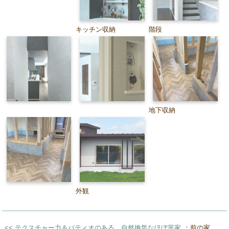
キッチン収納
階段
地下収納
外観
<< テクスチャー力＆パティオのある 自然換気なほぼ平家
：前の家