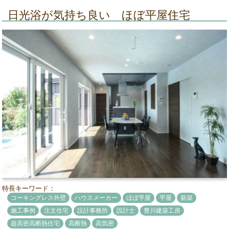
日光浴が気持ち良い ほぼ平屋住宅
特長キーワード：
コーキングレス外壁
ハウスメーカー
ほぼ平屋
平屋
新築
施工事例
注文住宅
設計事務所
設計士
豊川建築工房
超高密高断熱住宅
高断熱
高気密