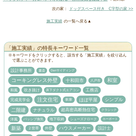
次の家：
ドッグスペース付き C字型の家 >>
施工実績
の一覧へ戻る▲
「施工実績」の特長キーワード一覧
キーワードをクリックすると、該当する「施工実績」を絞り込ん
で選ぶことができます。
設計事務所
書斎
Danサイディング
コーキングレス外壁
和室
十和田市
八戸市
工務店
吹き抜け
和風
床下ダクト式エアコン
注文住宅
ほぼ平屋
シンプル
完成見学会
車庫
二階建
ナチュラル
超高密高断熱住宅
クラシック
地下収納
洋風
パッシブ換気
シューズクローク
カーポート
新築
設計士
ハウスメーカー
２世帯
外壁