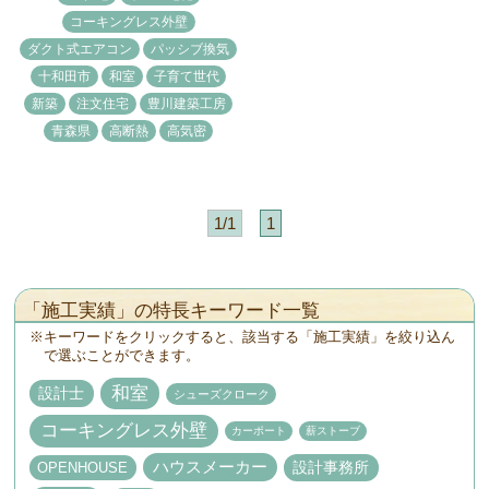
コーキングレス外壁
ダクト式エアコン
パッシブ換気
十和田市
和室
子育て世代
新築
注文住宅
豊川建築工房
青森県
高断熱
高気密
1/1
1
「施工実績」の特長キーワード一覧
キーワードをクリックすると、該当する「施工実績」を絞り込ん
で選ぶことができます。
和室
設計士
シューズクローク
コーキングレス外壁
カーポート
薪ストーブ
設計事務所
ハウスメーカー
OPENHOUSE