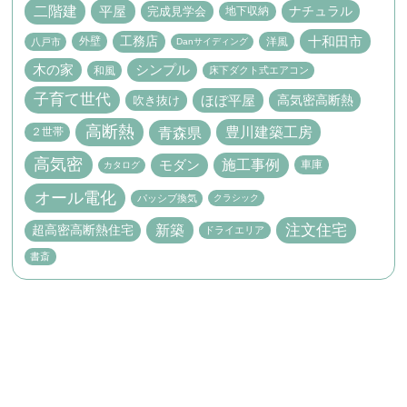
二階建
平屋
ナチュラル
完成見学会
地下収納
十和田市
工務店
外壁
洋風
八戸市
Danサイディング
木の家
シンプル
和風
床下ダクト式エアコン
子育て世代
ほぼ平屋
高気密高断熱
吹き抜け
高断熱
豊川建築工房
青森県
２世帯
高気密
施工事例
モダン
車庫
カタログ
オール電化
パッシブ換気
クラシック
新築
注文住宅
超高密高断熱住宅
ドライエリア
書斎