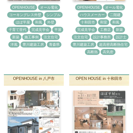
OPENHOUSE
オール電化
OPENHOUSE
オール電化
コーキングレス外壁
シンプル
ハウスメーカー
二階建
ほぼ平屋
和風
外壁
十和田市
和室
和風
子育て世代
完成見学会
平屋
完成見学会
工務店
新築
新築
施工事例
注文住宅
注文住宅
設計事務所
設計士
洋風
豊川建築工房
青森県
豊川建築工房
超高密高断熱住宅
高断熱
高気密
OPENHOUSE in 八戸市
OPEN HOUSE in 十和田市