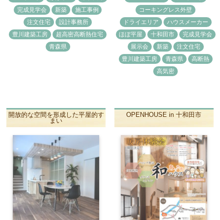
完成見学会
新築
施工事例
コーキングレス外壁
注文住宅
設計事務所
ドライエリア
ハウスメーカー
豊川建築工房
超高密高断熱住宅
ほぼ平屋
十和田市
完成見学会
青森県
展示会
新築
注文住宅
豊川建築工房
青森県
高断熱
高気密
開放的な空間を形成した平屋的す
OPENHOUSE in 十和田市
まい