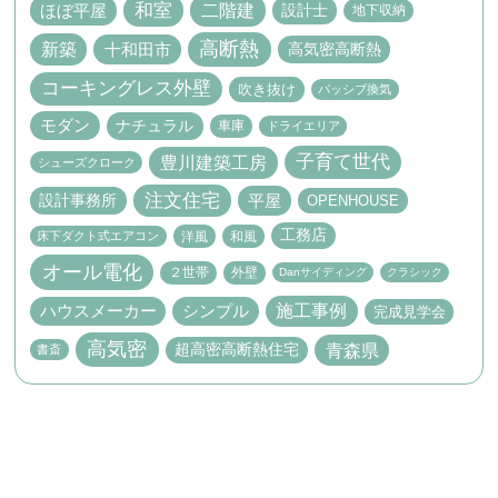
和室
二階建
ほぼ平屋
設計士
地下収納
高断熱
新築
十和田市
高気密高断熱
コーキングレス外壁
吹き抜け
パッシブ換気
ナチュラル
モダン
車庫
ドライエリア
子育て世代
豊川建築工房
シューズクローク
注文住宅
設計事務所
平屋
OPENHOUSE
工務店
床下ダクト式エアコン
洋風
和風
オール電化
２世帯
外壁
Danサイディング
クラシック
施工事例
ハウスメーカー
シンプル
完成見学会
高気密
青森県
超高密高断熱住宅
書斎