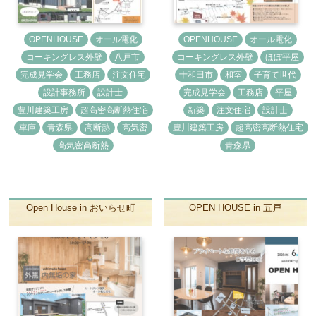
OPENHOUSE
オール電化
OPENHOUSE
オール電化
コーキングレス外壁
八戸市
コーキングレス外壁
ほぼ平屋
完成見学会
工務店
注文住宅
十和田市
和室
子育て世代
設計事務所
設計士
完成見学会
工務店
平屋
豊川建築工房
超高密高断熱住宅
新築
注文住宅
設計士
車庫
青森県
高断熱
高気密
豊川建築工房
超高密高断熱住宅
高気密高断熱
青森県
Open House in おいらせ町
OPEN HOUSE in 五戸