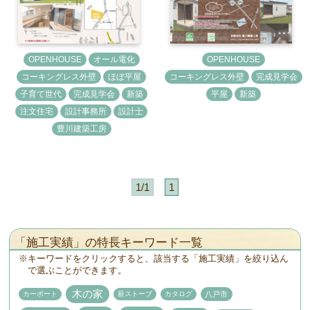
OPENHOUSE
オール電化
OPENHOUSE
コーキングレス外壁
ほぼ平屋
コーキングレス外壁
完成見学会
子育て世代
完成見学会
新築
平屋
新築
注文住宅
設計事務所
設計士
豊川建築工房
1/1
1
「施工実績」の特長キーワード一覧
キーワードをクリックすると、該当する「施工実績」を絞り込ん
で選ぶことができます。
木の家
カーポート
薪ストーブ
カタログ
八戸市