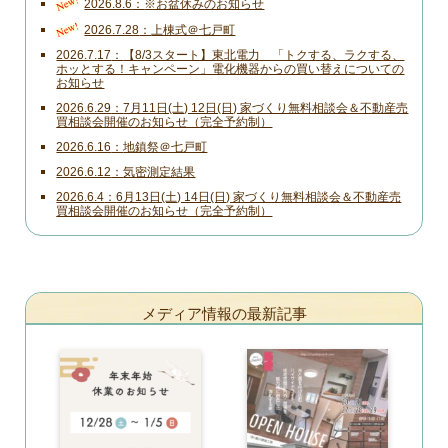
New!
2026.8.6
※お盆休みのお知らせ
New!
2026.7.28
上棟式＠七戸町
2026.7.17
【8/3スタート】東北電力 「トクする、ラクする、
ホッとする！キャンペーン」電化機器からの買い替えについての
お知らせ
2026.6.29
7月11日(土) 12日(日) 家づくり無料相談会＆不動産売
買相談会開催のお知らせ（完全予約制）
2026.6.16
地鎮祭＠七戸町
2026.6.12
気密測定結果
2026.6.4
6月13日(土) 14日(日) 家づくり無料相談会＆不動産売
買相談会開催のお知らせ（完全予約制）
メディア情報の最新記事