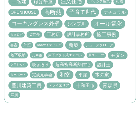
二階建
注文住宅
ほぼ平屋
パッシブ換気
和風
高断熱
子育て世代
ナチュラル
OPENHOUSE
コーキングレス外壁
オール電化
シンプル
施工事例
設計事務所
工務店
２世帯
カタログ
新築
外壁
書斎
Danサイディング
シューズクローク
モダン
地下収納
床下ダクト式エアコン
八戸市
薪ストーブ
設計士
超高密高断熱住宅
吹き抜け
クラシック
和室
平屋
木の家
完成見学会
カーポート
豊川建築工房
青森県
十和田市
ドライエリア
洋風