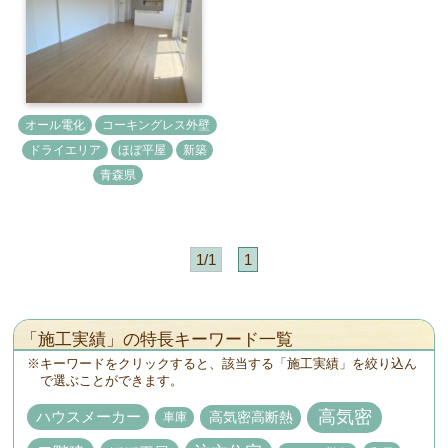
オール電化
コーキングレス外壁
ドライエリア
ほぼ平屋
新築
青森県
1/1
1
「施工実績」の特長キーワード一覧
キーワードをクリックすると、該当する「施工実績」を絞り込ん
で選ぶことができます。
高気密
高気密高断熱
ハウスメーカー
車庫