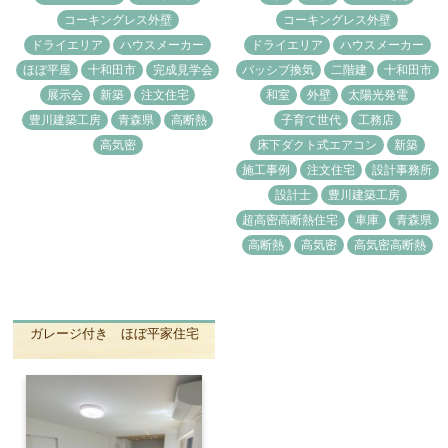
コーキングレス外壁
コーキングレス外壁
ドライエリア
ハウスメーカー
ドライエリア
ハウスメーカー
ほぼ平屋
十和田市
完成見学会
パッシブ換気
二階建
十和田市
展示会
新築
注文住宅
和室
外壁
太陽光発電
豊川建築工房
青森県
高断熱
子育て世代
工務店
高気密
床下ダクト式エアコン
新築
施工事例
注文住宅
設計事務所
設計士
豊川建築工房
超高密高断熱住宅
車庫
青森県
高断熱
高気密
高気密高断熱
ガレージ付き ほぼ平家住宅