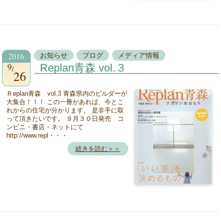
2016
お知らせ
ブログ
メディア情報
9
Replan青森 vol.３
26
Ｒeplan青森 vol.3 青森県内のビルダーが
大集合！！！ この一冊があれば、今とこ
れからの住宅が分かります。 是非手に取
って頂きたいです。 ９月３０日発売 コ
ンビニ・書店・ネットにて
http://www.repl・・・
続きを読む＞＞