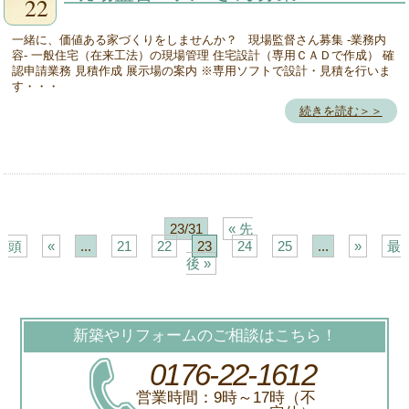
22
一緒に、価値ある家づくりをしませんか？ 現場監督さん募集 -業務内
容- 一般住宅（在来工法）の現場管理 住宅設計（専用ＣＡＤで作成） 確
認申請業務 見積作成 展示場の案内 ※専用ソフトで設計・見積を行いま
す・・・
続きを読む＞＞
23/31
« 先
頭
«
...
21
22
23
24
25
...
»
最
後 »
新築やリフォームのご相談はこちら！
0176-22-1612
営業時間：9時～17時（不