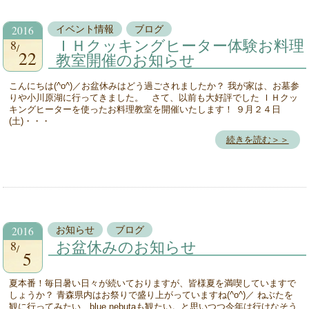
2016
イベント情報
ブログ
8
ＩＨクッキングヒーター体験お料理
22
教室開催のお知らせ
こんにちは(^o^)／お盆休みはどう過ごされましたか？ 我が家は、お墓参
りや小川原湖に行ってきました。 さて、以前も大好評でした ＩＨクッ
キングヒーターを使ったお料理教室を開催いたします！ ９月２４日
(土)・・・
続きを読む＞＞
2016
お知らせ
ブログ
8
お盆休みのお知らせ
5
夏本番！毎日暑い日々が続いておりますが、皆様夏を満喫していますで
しょうか？ 青森県内はお祭りで盛り上がっていますね(^o^)／ ねぶたを
観に行ってみたい、blue nebutaも観たい。と思いつつ今年は行けなそう