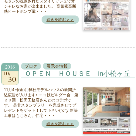
モダンの洗練されたスタイリッシュでオ
シャレなお家が出来ました。 高気密高断
熱ヒートポンプ電・・・
続きを読む＞＞
2016
ブログ
展示会情報
10
ＯＰＥＮ ＨＯＵＳＥ in小松ヶ丘
30
11月4日(金)に弊社モデルハウスの新聞折
込広告が入ります♪ エコ技ビルダー会 第
２０回 松田工務店さんとのコラボで
す。 是非スタンプラリーを完成させてプ
レゼントをゲット！して下さい(^o^)/ 新築
工事はもちろん、住宅・・・
続きを読む＞＞