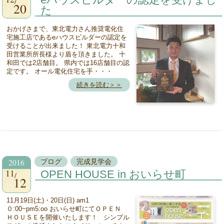
20
た
おかげさまで、東北電力さん推奨電化住
宅施工店であるeハウスビルダーの認定を
受けることが出来ました！ 東北電力十和
田営業所所長様より盾を頂きました。 十
和田では2店舗目。 県内では16店舗目の認
定です。 オール電化住宅を手・・・
続きを読む＞＞
2016
ブログ
完成見学会
11
OPEN HOUSE in おいらせ町
12
11月19日(土)・20日(日) am1
０:00~pm5:oo おいらせ町にてＯＰＥＮ
ＨＯＵＳＥを開催いたします！ シンプル