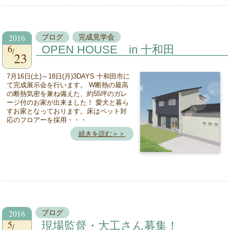
2016
ブログ
完成見学会
6
OPEN HOUSE in 十和田
23
7月16日(土)～18日(月)3DAYS 十和田市に
て完成展示会を行います。 W断熱の最高
の断熱気密を兼ね備えた、約55坪のガレ
ージ付のお家が出来ました！ 愛犬と暮ら
すお家となっております。床はペット対
応のフロアーを採用・・・
続きを読む＞＞
2016
ブログ
5
現場監督・大工さん募集！