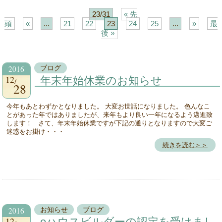
23/31
« 先
頭
«
...
21
22
23
24
25
...
»
最
後 »
2016
ブログ
12
年末年始休業のお知らせ
28
今年もあとわずかとなりました。 大変お世話になりました。 色んなこ
とがあった年ではありましたが、来年もより良い一年になるよう邁進致
します！ さて、年末年始休業ですが下記の通りとなりますので大変ご
迷惑をお掛け・・・
続きを読む＞＞
2016
お知らせ
ブログ
12
eハウスビルダーの認定を受けまし