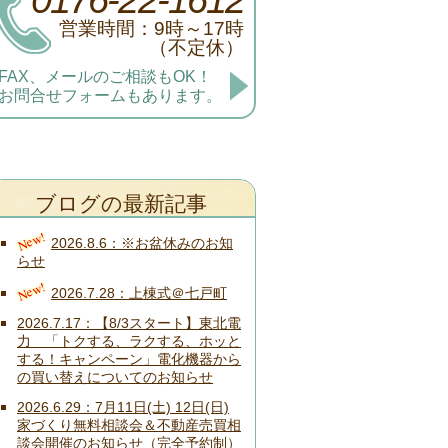
営業時間：9時～17時
（不定休）
FAX、メールのご相談もOK！
お問合せフォームもあります。
ブログの最新記事
New!
2026.8.6
※お盆休みのお知
らせ
New!
2026.7.28
上棟式＠七戸町
2026.7.17
【8/3スタート】東北電
力 「トクする、ラクする、ホッと
する！キャンペーン」電化機器から
の買い替えについてのお知らせ
2026.6.29
7月11日(土) 12日(日)
家づくり無料相談会＆不動産売買相
談会開催のお知らせ（完全予約制）