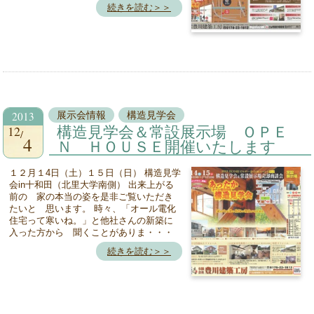
続きを読む＞＞
2013
展示会情報
構造見学会
12
構造見学会＆常設展示場 ＯＰＥ
4
Ｎ ＨＯＵＳＥ開催いたします
１２月１4日（土）１５日（日） 構造見学
会in十和田（北里大学南側） 出来上がる
前の 家の本当の姿を是非ご覧いただき
たいと 思います。 時々、「オール電化
住宅って寒いね。」と他社さんの新築に
入った方から 聞くことがありま・・・
続きを読む＞＞