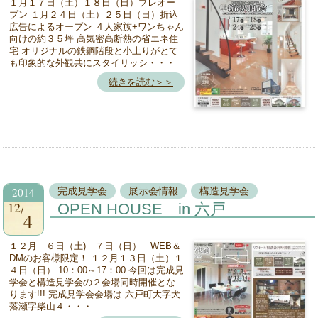
１月１７日（土）１８日（日）プレオー
プン １月２４日（土）２５日（日）折込
広告によるオープン ４人家族+ワンちゃん
向けの約３５坪 高気密高断熱の省エネ住
宅 オリジナルの鉄鋼階段と小上りがとて
も印象的な外観共にスタイリッシ・・・
続きを読む＞＞
2014
完成見学会
展示会情報
構造見学会
12
OPEN HOUSE in 六戸
4
１２月 ６日（土) ７日（日） WEB＆
DMのお客様限定！ １２月１３日（土）１
４日（日） 10：00～17：00 今回は完成見
学会と構造見学会の２会場同時開催とな
ります!!! 完成見学会会場は 六戸町大字犬
落瀬字柴山４・・・