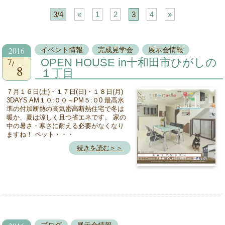
3/4
«
1
2
3
4
»
2016
イベント情報
完成見学会
展示会情報
7
OPEN HOUSE in十和田市ひがしの
8
１丁目
７月１６日(土)・１７日(日)・１８日(月)
3DAYS AM１０:００～PM５:０0 最高水
準の付加断熱の高気密高断熱住宅で冬は
暖か、夏は涼しく且つ省エネです。 家の
中の暑さ・寒さに耐える必要がなくなり
ますね！ ペット・・・
続きを読む＞＞
ブログ
展示会情報