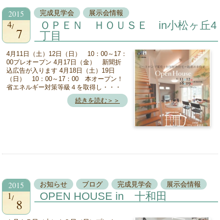
2015
完成見学会
展示会情報
4
ＯＰＥＮ ＨＯＵＳＥ in小松ヶ丘4
7
丁目
4月11日（土）12日（日） 10：00～17：
00プレオープン 4月17日（金） 新聞折
込広告が入ります 4月18日（土）19日
（日） 10：00～17：00 本オープン！
省エネルギー対策等級４を取得し・・・
続きを読む＞＞
2015
お知らせ
ブログ
完成見学会
展示会情報
1
OPEN HOUSE in 十和田
8