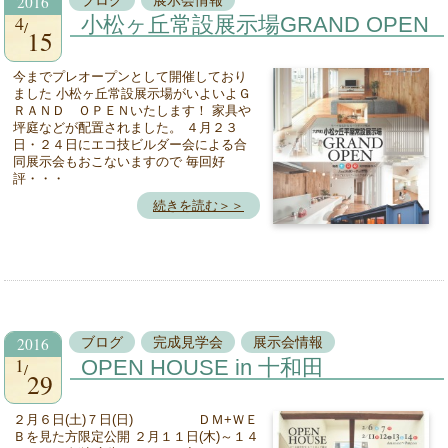
2016
4
小松ヶ丘常設展示場GRAND OPEN
15
今までプレオープンとして開催しており
ました 小松ヶ丘常設展示場がいよいよＧ
ＲＡＮＤ ＯＰＥＮいたします！ 家具や
坪庭などが配置されました。 ４月２３
日・２４日にエコ技ビルダー会による合
同展示会もおこないますので 毎回好
評・・・
続きを読む＞＞
2016
ブログ
完成見学会
展示会情報
1
OPEN HOUSE in 十和田
29
２月６日(土)７日(日) ＤＭ+ＷＥ
Ｂを見た方限定公開 ２月１１日(木)～１４