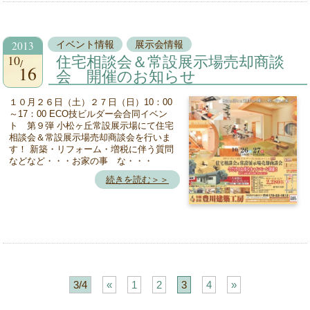
2013
イベント情報
展示会情報
10
住宅相談会＆常設展示場売却商談
16
会 開催のお知らせ
１０月２６日（土）２７日（日）10：00
～17：00 ECO技ビルダー会合同イベン
ト 第９弾 小松ヶ丘常設展示場にて住宅
相談会＆常設展示場売却商談会を行いま
す！ 新築・リフォーム・増税に伴う質問
などなど・・・お家の事 な・・・
続きを読む＞＞
3/4
«
1
2
3
4
»