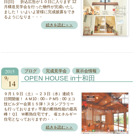
日(日) 折込広告が１０日に入ります 12
月構造見学会を行った物件が完成いたし
ました！ いよいよ皆様に完成披露をでき
るようになりま・・・
続きを読む＞＞
2015
ブログ
完成見学会
展示会情報
9
OPEN HOUSE in十和田
14
９月１９日（土）～２３日（水）連続５
日間開催！ ＡＭ10：00～ＰＭ5：00 エコ
技ビルダー会第１５弾！スタンプラリー
も行っております♪ 平屋の断熱性能の最高
峰！Ｑ1 Ｗ断熱住宅です。 省エネルギー
住宅となっておりますの・・・
続きを読む＞＞