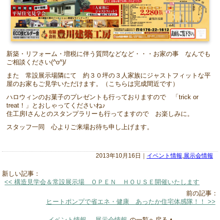
新築・リフォーム・増税に伴う質問などなど・・・お家の事 なんでも
ご相談ください(^o^)/
また 常設展示場隣にて 約３０坪の３人家族にジャストフィットな平
屋のお家もご見学いただけます。（こちらは完成間近です）
ハロウィンのお菓子のプレゼントも行っておりますので 「trick or
treat！」とおしゃってくださいね♪
住工房Iさんとのスタンプラリーも行ってますので お楽しみに。
スタッフ一同 心よりご来場お待ち申し上げます。
2013年10月16日｜
イベント情報
,
展示会情報
新しい記事：
<< 構造見学会＆常設展示場 ＯＰＥＮ ＨＯＵＳＥ開催いたします
前の記事：
ヒートポンプで省エネ・健康 あったか住宅体感隊！！ >>
イベント情報
,
展示会情報
の一覧へ戻る▲