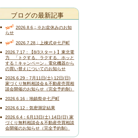
ブログの最新記事
New!
2026.8.6
※お盆休みのお知
らせ
New!
2026.7.28
上棟式＠七戸町
2026.7.17
【8/3スタート】東北電
力 「トクする、ラクする、ホッと
する！キャンペーン」電化機器から
の買い替えについてのお知らせ
2026.6.29
7月11日(土) 12日(日)
家づくり無料相談会＆不動産売買相
談会開催のお知らせ（完全予約制）
2026.6.16
地鎮祭＠七戸町
2026.6.12
気密測定結果
2026.6.4
6月13日(土) 14日(日) 家
づくり無料相談会＆不動産売買相談
会開催のお知らせ（完全予約制）