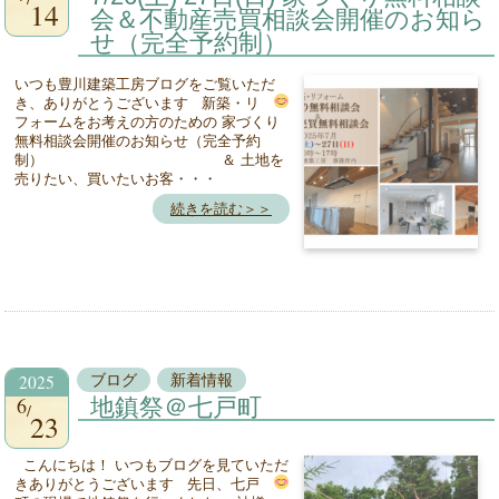
14
会＆不動産売買相談会開催のお知ら
せ（完全予約制）
いつも豊川建築工房ブログをご覧いただ
き、ありがとうございます
新築・リ
フォームをお考えの方のための 家づくり
無料相談会開催のお知らせ（完全予約
制） ＆ 土地を
売りたい、買いたいお客・・・
続きを読む＞＞
2025
ブログ
新着情報
6
地鎮祭＠七戸町
23
こんにちは！ いつもブログを見ていただ
きありがとうございます
先日、七戸