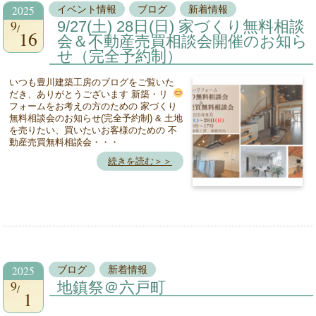
2025
イベント情報
ブログ
新着情報
9
9/27(土) 28日(日) 家づくり無料相談
16
会＆不動産売買相談会開催のお知ら
せ（完全予約制）
いつも豊川建築工房のブログをご覧いた
だき、ありがとうございます
新築・リ
フォームをお考えの方のための 家づくり
無料相談会のお知らせ(完全予約制) & 土地
を売りたい、買いたいお客様のための 不
動産売買無料相談会・・・
続きを読む＞＞
2025
ブログ
新着情報
9
地鎮祭＠六戸町
1