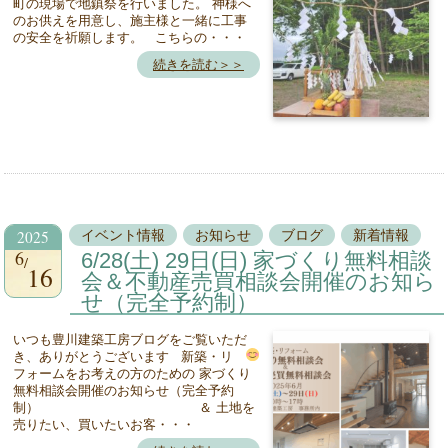
町の現場で地鎮祭を行いました。 神様へ
のお供えを用意し、施主様と一緒に工事
の安全を祈願します。 こちらの・・・
続きを読む＞＞
2025
イベント情報
お知らせ
ブログ
新着情報
6
6/28(土) 29日(日) 家づくり無料相談
16
会＆不動産売買相談会開催のお知ら
せ（完全予約制）
いつも豊川建築工房ブログをご覧いただ
き、ありがとうございます
新築・リ
フォームをお考えの方のための 家づくり
無料相談会開催のお知らせ（完全予約
制） ＆ 土地を
売りたい、買いたいお客・・・