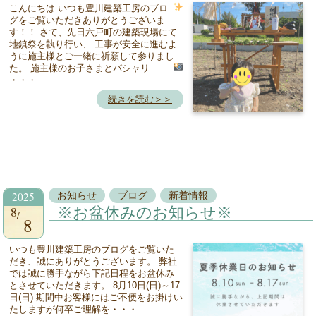
こんにちは
いつも豊川建築工房のブロ
グをご覧いただきありがとうございま
す！！ さて、先日六戸町の建築現場にて
地鎮祭を執り行い、 工事が安全に進むよ
うに施主様とご一緒に祈願して参りまし
た。 施主様のお子さまとパシャリ
・・・
続きを読む＞＞
2025
お知らせ
ブログ
新着情報
8
※お盆休みのお知らせ※
8
いつも豊川建築工房のブログをご覧いた
だき、誠にありがとうございます。 弊社
では誠に勝手ながら下記日程をお盆休み
とさせていただきます。 8月10日(日)～17
日(日) 期間中お客様にはご不便をお掛けい
たしますが何卒ご理解を・・・