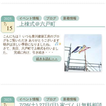
2025
イベント情報
ブログ
新着情報
7
上棟式＠六戸町
15
こんにちは！ いつも豊川建築工房のブロ
グをご覧いただき ありがとうございます
朝夕は涼しい季節になりましたね。
さて、先日、六戸町で上棟式を行いまし
た。 完成に向け、引き続き・・・
続きを読む＞＞
2025
イベント情報
ブログ
新着情報
7
7/26(土) 27日(日) 家づくり無料相談