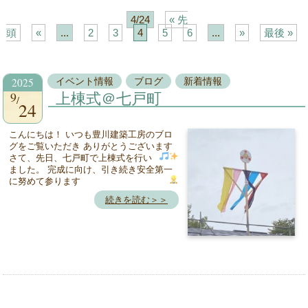
4/24
« 先
頭
«
...
2
3
4
5
6
...
»
最後 »
2025
イベント情報
ブログ
新着情報
9
上棟式＠七戸町
24
こんにちは！ いつも豊川建築工房のブロ
グをご覧いただき ありがとうございます
さて、先日、七戸町で上棟式を行い
ました。 完成に向け、引き続き安全第一
に努めて参ります
続きを読む＞＞