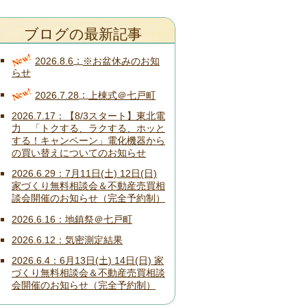
ブログの最新記事
New!
2026.8.6
※お盆休みのお知
らせ
New!
2026.7.28
上棟式＠七戸町
2026.7.17
【8/3スタート】東北電
力 「トクする、ラクする、ホッと
する！キャンペーン」電化機器から
の買い替えについてのお知らせ
2026.6.29
7月11日(土) 12日(日)
家づくり無料相談会＆不動産売買相
談会開催のお知らせ（完全予約制）
2026.6.16
地鎮祭＠七戸町
2026.6.12
気密測定結果
2026.6.4
6月13日(土) 14日(日) 家
づくり無料相談会＆不動産売買相談
会開催のお知らせ（完全予約制）