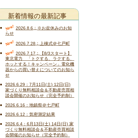
新着情報の最新記事
New!
2026.8.6
※お盆休みのお知
らせ
New!
2026.7.28
上棟式＠七戸町
New!
2026.7.17
【8/3スタート】
東北電力 「トクする、ラクする、
ホッとする！キャンペーン」電化機
器からの買い替えについてのお知ら
せ
2026.6.29
7月11日(土) 12日(日)
家づくり無料相談会＆不動産売買相
談会開催のお知らせ（完全予約制）
2026.6.16
地鎮祭＠七戸町
2026.6.12
気密測定結果
2026.6.4
6月13日(土) 14日(日) 家
づくり無料相談会＆不動産売買相談
会開催のお知らせ（完全予約制）