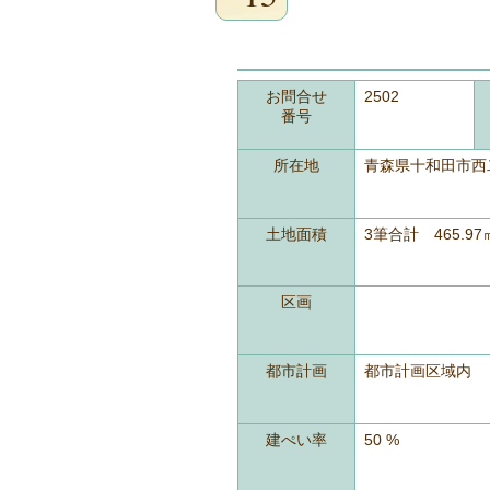
お問合せ
2502
番号
所在地
青森県十和田市西二十
土地面積
3筆合計 465.97
区画
都市計画
都市計画区域内
建ぺい率
50 %