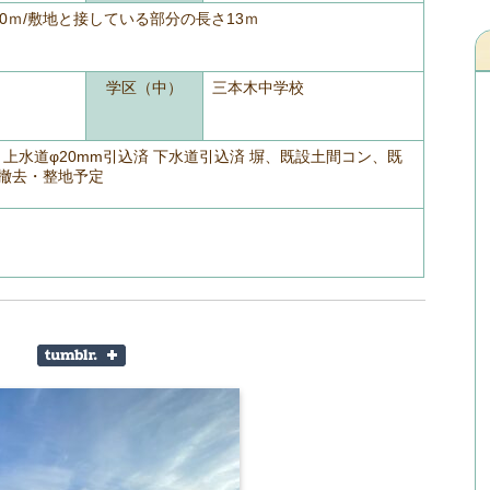
.0ｍ/敷地と接している部分の長さ13ｍ
学区（中）
三本木中学校
 上水道φ20mm引込済 下水道引込済 塀、既設土間コン、既
撤去・整地予定