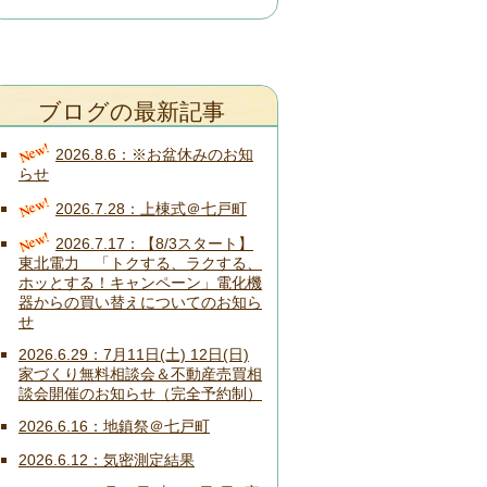
ブログの最新記事
New!
2026.8.6
※お盆休みのお知
らせ
New!
2026.7.28
上棟式＠七戸町
New!
2026.7.17
【8/3スタート】
東北電力 「トクする、ラクする、
ホッとする！キャンペーン」電化機
器からの買い替えについてのお知ら
せ
2026.6.29
7月11日(土) 12日(日)
家づくり無料相談会＆不動産売買相
談会開催のお知らせ（完全予約制）
2026.6.16
地鎮祭＠七戸町
2026.6.12
気密測定結果