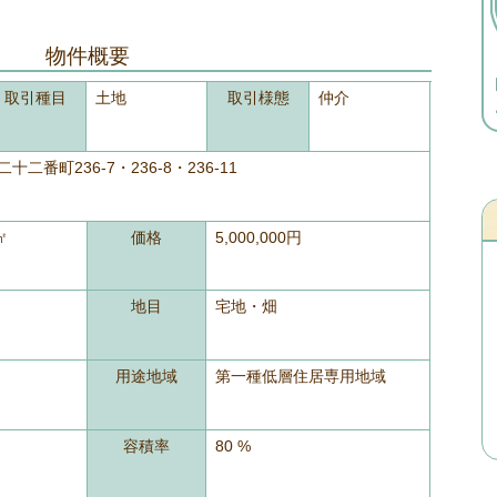
物件概要
取引種目
土地
取引様態
仲介
二番町236-7・236-8・236-11
㎡
価格
5,000,000円
地目
宅地・畑
用途地域
第一種低層住居専用地域
容積率
80 %