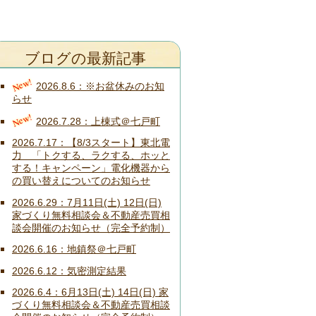
ブログの最新記事
New!
2026.8.6
※お盆休みのお知
らせ
New!
2026.7.28
上棟式＠七戸町
2026.7.17
【8/3スタート】東北電
力 「トクする、ラクする、ホッと
する！キャンペーン」電化機器から
の買い替えについてのお知らせ
2026.6.29
7月11日(土) 12日(日)
家づくり無料相談会＆不動産売買相
談会開催のお知らせ（完全予約制）
2026.6.16
地鎮祭＠七戸町
2026.6.12
気密測定結果
2026.6.4
6月13日(土) 14日(日) 家
づくり無料相談会＆不動産売買相談