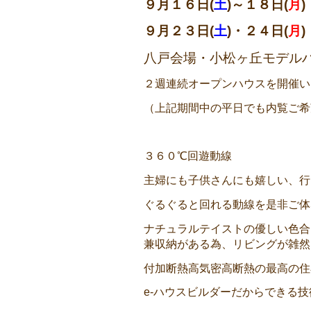
９月１６日(
土
)～１８日(
月
)
９月２３日(
土
)・２４日(
月
)
八戸会場・小松ヶ丘モデル
２週連続オープンハウスを開催い
（上記期間中の平日でも内覧ご希
３６０℃回遊動線
主婦にも子供さんにも嬉しい、行
ぐるぐると回れる動線を是非ご体
ナチュラルテイストの優しい色合
兼収納がある為、リビングが雑然
付加断熱高気密高断熱の最高の住
e-ハウスビルダーだからできる