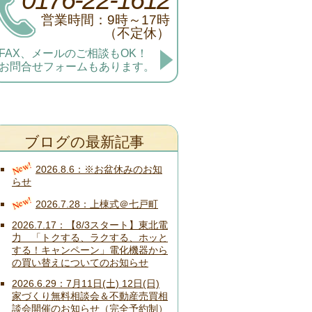
営業時間：9時～17時
（不定休）
FAX、メールのご相談もOK！
お問合せフォームもあります。
ブログの最新記事
New!
2026.8.6
※お盆休みのお知
らせ
New!
2026.7.28
上棟式＠七戸町
2026.7.17
【8/3スタート】東北電
力 「トクする、ラクする、ホッと
する！キャンペーン」電化機器から
の買い替えについてのお知らせ
2026.6.29
7月11日(土) 12日(日)
家づくり無料相談会＆不動産売買相
談会開催のお知らせ（完全予約制）