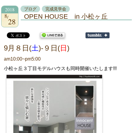
2018
ブログ
完成見学会
8
OPEN HOUSE in 小松ヶ丘
28
9月８日(
土
)-９日(
日
)
am10:00~pm5:00
小松ヶ丘３丁目モデルハウスも同時開催いたします!!!