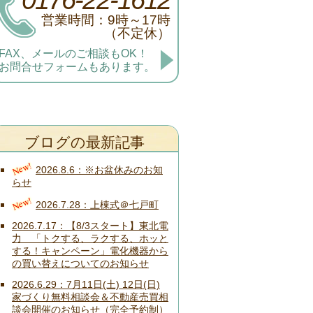
営業時間：9時～17時
（不定休）
FAX、メールのご相談もOK！
お問合せフォームもあります。
ブログの最新記事
New!
2026.8.6
※お盆休みのお知
らせ
New!
2026.7.28
上棟式＠七戸町
2026.7.17
【8/3スタート】東北電
力 「トクする、ラクする、ホッと
する！キャンペーン」電化機器から
の買い替えについてのお知らせ
2026.6.29
7月11日(土) 12日(日)
家づくり無料相談会＆不動産売買相
談会開催のお知らせ（完全予約制）