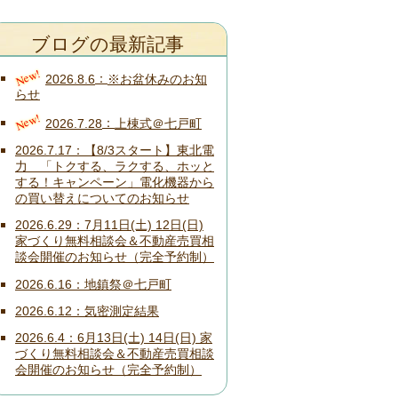
ブログの最新記事
New!
2026.8.6
※お盆休みのお知
らせ
New!
2026.7.28
上棟式＠七戸町
2026.7.17
【8/3スタート】東北電
力 「トクする、ラクする、ホッと
する！キャンペーン」電化機器から
の買い替えについてのお知らせ
2026.6.29
7月11日(土) 12日(日)
家づくり無料相談会＆不動産売買相
談会開催のお知らせ（完全予約制）
2026.6.16
地鎮祭＠七戸町
2026.6.12
気密測定結果
2026.6.4
6月13日(土) 14日(日) 家
づくり無料相談会＆不動産売買相談
会開催のお知らせ（完全予約制）