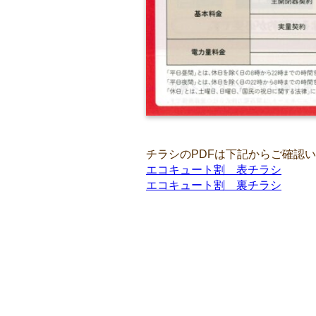
チラシのPDFは下記からご確認
エコキュート割 表チラシ
エコキュート割 裏チラシ