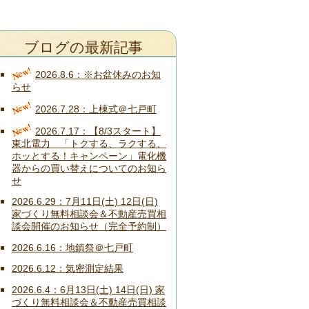
ブログの最新記事
New!
2026.8.6
※お盆休みのお知
らせ
New!
2026.7.28
上棟式＠七戸町
New!
2026.7.17
【8/3スタート】
東北電力 「トクする、ラクする、
ホッとする！キャンペーン」電化機
器からの買い替えについてのお知ら
せ
2026.6.29
7月11日(土) 12日(日)
家づくり無料相談会＆不動産売買相
談会開催のお知らせ（完全予約制）
2026.6.16
地鎮祭＠七戸町
2026.6.12
気密測定結果
2026.6.4
6月13日(土) 14日(日) 家
づくり無料相談会＆不動産売買相談