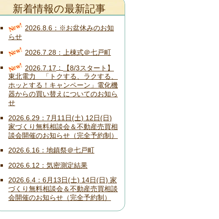
新着情報の最新記事
New!
2026.8.6
※お盆休みのお知
らせ
New!
2026.7.28
上棟式＠七戸町
New!
2026.7.17
【8/3スタート】
東北電力 「トクする、ラクする、
ホッとする！キャンペーン」電化機
器からの買い替えについてのお知ら
せ
2026.6.29
7月11日(土) 12日(日)
家づくり無料相談会＆不動産売買相
談会開催のお知らせ（完全予約制）
2026.6.16
地鎮祭＠七戸町
2026.6.12
気密測定結果
2026.6.4
6月13日(土) 14日(日) 家
づくり無料相談会＆不動産売買相談
会開催のお知らせ（完全予約制）