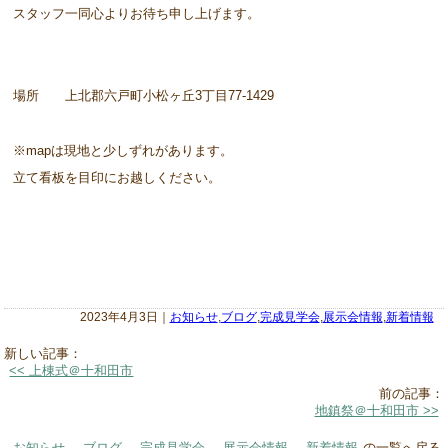
スタッフ一同心よりお待ち申し上げます。
場所 上北郡六戸町小松ヶ丘3丁目77-1429
※mapは現地と少しずれがあります。
立て看板を目印にお越しください。
2023年4月3日｜
お知らせ
,
ブログ
,
完成見学会
,
展示会情報
,
新着情報
新しい記事：
<< 上棟式＠十和田市
前の記事：
地鎮祭＠十和田市 >>
お知らせ
,
ブログ
,
完成見学会
,
展示会情報
,
新着情報
の一覧へ戻る