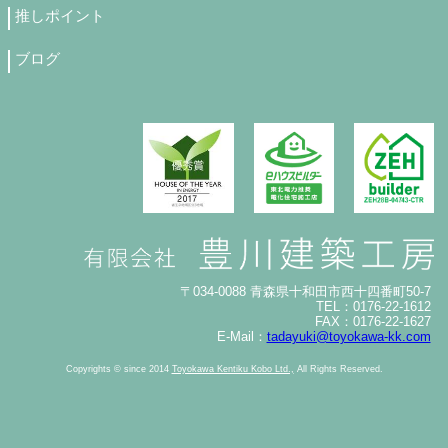
推しポイント
ブログ
〒034-0088 青森県十和田市西十四番町50-7
TEL：0176-22-1612
FAX：0176-22-1627
E-Mail：
tadayuki@toyokawa-kk.com
Copyrights © since 2014
Toyokawa Kentiku Kobo Ltd.,
All Rights Reserved.