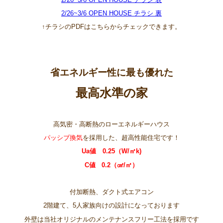
2/26~3/6 OPEN HOUSE チラシ 裏
↑チラシのPDFはこちらからチェックできます。
省エネルギー性に最も優れた
最高水準の家
高気密・高断熱のローエネルギーハウス
パッシブ換気
を採用した、超高性能住宅です！
Ua値 0.25（W/㎡k)
C値 0.2（㎠/㎥）
付加断熱、ダクト式エアコン
2階建て、5人家族向けの設計になっております
外壁は当社オリジナルのメンテナンスフリー工法を採用です