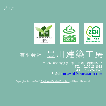
ブログ
〒034-0088 青森県十和田市西十四番町50-7
TEL：0176-22-1612
FAX：0176-22-1627
E-Mail：
tadayuki@toyokawa-kk.com
Copyrights © since 2014
Toyokawa Kentiku Kobo Ltd.,
All Rights Reserved.