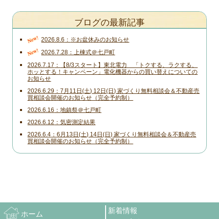
ブログの最新記事
New!
2026.8.6
※お盆休みのお知らせ
New!
2026.7.28
上棟式＠七戸町
2026.7.17
【8/3スタート】東北電力 「トクする、ラクする、
ホッとする！キャンペーン」電化機器からの買い替えについての
お知らせ
2026.6.29
7月11日(土) 12日(日) 家づくり無料相談会＆不動産売
買相談会開催のお知らせ（完全予約制）
2026.6.16
地鎮祭＠七戸町
2026.6.12
気密測定結果
2026.6.4
6月13日(土) 14日(日) 家づくり無料相談会＆不動産売
買相談会開催のお知らせ（完全予約制）
新着情報
ホーム