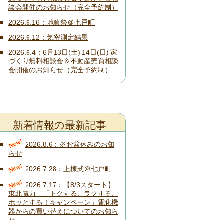
談会開催のお知らせ（完全予約制）
2026.6.16
地鎮祭＠七戸町
2026.6.12
気密測定結果
2026.6.4
6月13日(土) 14日(日) 家
づくり無料相談会＆不動産売買相談
会開催のお知らせ（完全予約制）
新着情報の最新記事
New!
2026.8.6
※お盆休みのお知
らせ
New!
2026.7.28
上棟式＠七戸町
New!
2026.7.17
【8/3スタート】
東北電力 「トクする、ラクする、
ホッとする！キャンペーン」電化機
器からの買い替えについてのお知ら
せ