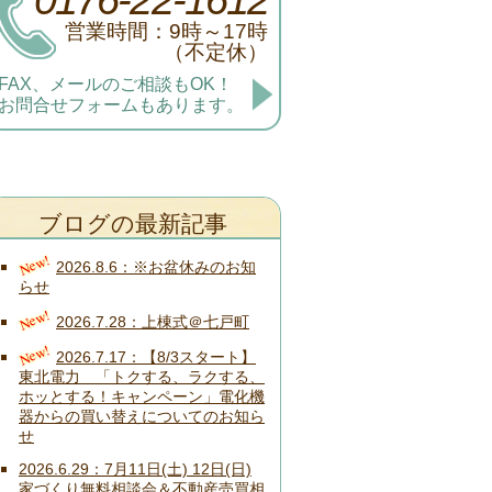
営業時間：9時～17時
（不定休）
FAX、メールのご相談もOK！
お問合せフォームもあります。
ブログの最新記事
New!
2026.8.6
※お盆休みのお知
らせ
New!
2026.7.28
上棟式＠七戸町
New!
2026.7.17
【8/3スタート】
東北電力 「トクする、ラクする、
ホッとする！キャンペーン」電化機
器からの買い替えについてのお知ら
せ
2026.6.29
7月11日(土) 12日(日)
家づくり無料相談会＆不動産売買相