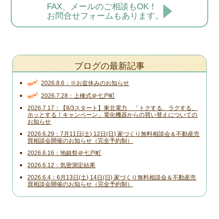
FAX、メールのご相談もOK！
お問合せフォームもあります。
ブログの最新記事
New!
2026.8.6
※お盆休みのお知らせ
New!
2026.7.28
上棟式＠七戸町
2026.7.17
【8/3スタート】東北電力 「トクする、ラクする、
ホッとする！キャンペーン」電化機器からの買い替えについての
お知らせ
2026.6.29
7月11日(土) 12日(日) 家づくり無料相談会＆不動産売
買相談会開催のお知らせ（完全予約制）
2026.6.16
地鎮祭＠七戸町
2026.6.12
気密測定結果
2026.6.4
6月13日(土) 14日(日) 家づくり無料相談会＆不動産売
買相談会開催のお知らせ（完全予約制）