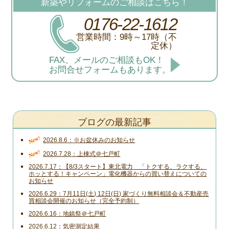
新築やリフォームのご相談はこちら！
0176-22-1612
営業時間：9時～17時（不
定休）
FAX、メールのご相談もOK！
お問合せフォームもあります。
ブログの最新記事
New!
2026.8.6
※お盆休みのお知らせ
New!
2026.7.28
上棟式＠七戸町
2026.7.17
【8/3スタート】東北電力 「トクする、ラクする、
ホッとする！キャンペーン」電化機器からの買い替えについての
お知らせ
2026.6.29
7月11日(土) 12日(日) 家づくり無料相談会＆不動産売
買相談会開催のお知らせ（完全予約制）
2026.6.16
地鎮祭＠七戸町
2026.6.12
気密測定結果