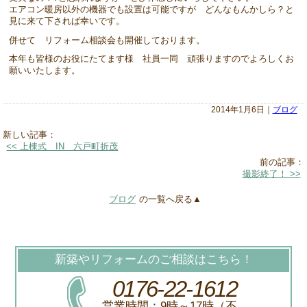
エアコン暖房以外の機器でも設置は可能ですが どんなもんかしら？と
見に来て下されば幸いです。
併せて リフォーム相談会も開催しております。
本年も皆様のお役にたてます様 社員一同 頑張りますのでよろしくお
願いいたします。
2014年1月6日｜
ブログ
新しい記事：
<< 上棟式 IN 六戸町折茂
前の記事：
撮影終了！ >>
ブログ
の一覧へ戻る▲
新築やリフォームのご相談はこちら！
0176-22-1612
営業時間：9時～17時（不