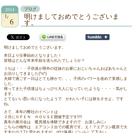
2014
ブログ
1
明けましておめでとうございま
6
す。
明けましておめでとうございます。
本日より仕事始めとなりました！
皆様はどんな年末年始を送られたでしょうか？
うちは・・・子供達が県外の従妹のお家におじいちゃんおばあちゃんと
お泊りしてきました(^o^)
夫婦で過ごす一日はとても静かで。。。子供のパワーを改めて実感しま
した。
帰ってきた子供達はちょっぴり大人になっていたような・・・・気がし
ます。
とてもいい思い出になったようで かわいい子には旅をさせよ。です
ね。
さて、本年の弊社のイベントは
２月にＯＰＥＮ ＨＯＵＳＥ開催予定です!!!!
真冬の展示会は 暖房感を体験できますので お楽しみに♪
こちらの物件は エアコン２台での暖房です。え！？エアコン暖房で大
丈夫なの？?と思われますが ぜひ体感しにいらして下さい。