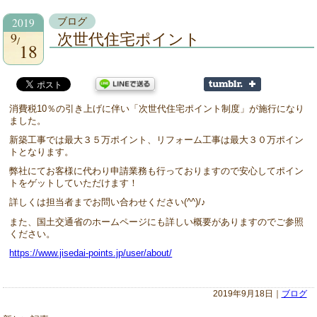
2019
ブログ
9
次世代住宅ポイント
18
消費税10％の引き上げに伴い「次世代住宅ポイント制度」が施行になり
ました。
新築工事では最大３５万ポイント、リフォーム工事は最大３０万ポイン
トとなります。
弊社にてお客様に代わり申請業務も行っておりますので安心してポイン
トをゲットしていただけます！
詳しくは担当者までお問い合わせください(^^)/♪
また、国土交通省のホームページにも詳しい概要がありますのでご参照
ください。
https://www.jisedai-points.jp/user/about/
2019年9月18日｜
ブログ