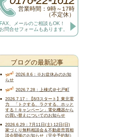
営業時間：9時～17時
（不定休）
FAX、メールのご相談もOK！
お問合せフォームもあります。
ブログの最新記事
New!
2026.8.6
※お盆休みのお知
らせ
New!
2026.7.28
上棟式＠七戸町
2026.7.17
【8/3スタート】東北電
力 「トクする、ラクする、ホッと
する！キャンペーン」電化機器から
の買い替えについてのお知らせ
2026.6.29
7月11日(土) 12日(日)
家づくり無料相談会＆不動産売買相
談会開催のお知らせ（完全予約制）